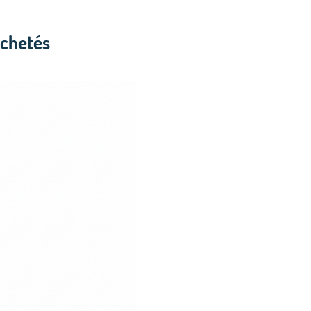
achetés
2.50$ /PCS