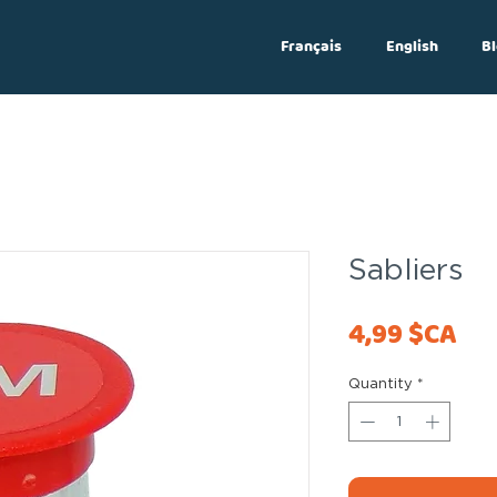
Français
English
Bl
Log In
Sabliers
Pri
4,99 $CA
Quantity
*