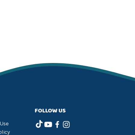
FOLLOW US
 Use
olicy