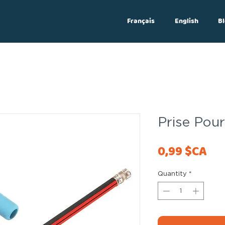
Français
English
Bl
Log In
Prise Pou
Pri
0,99 $CA
Quantity
*