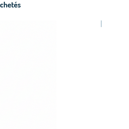
achetés
2.50$ /PCS