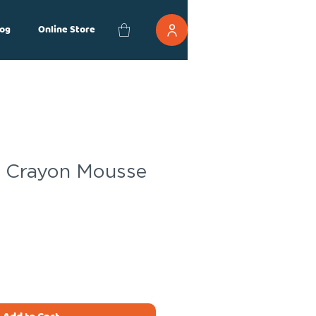
og
Online Store
r Crayon Mousse
ce