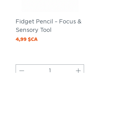
Fidget Pencil – Focus &
Fidget Pencil – 
Sensory Tool
Sensory Tool
Price
Price
4,99 $CA
20,00 $CA
Add to Cart
CONTACT US