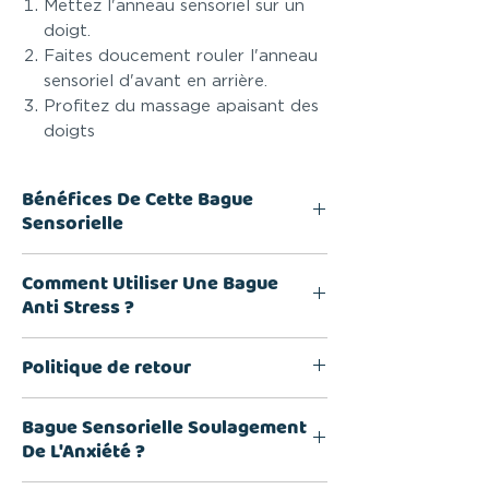
Mettez l'anneau sensoriel sur un
doigt.
Faites doucement rouler l'anneau
sensoriel d'avant en arrière.
Profitez du massage apaisant des
doigts
Bénéfices De Cette Bague
Sensorielle
Augmente La Paix D'esprit,
Comment Utiliser Une Bague
Aide à se concentrer, Anti-
Anti Stress ?
stress, Discret, Amusant,
Silencieux
Mettre l'anneau sensoriel sur un
Politique de retour
Spécialement conçues pour
doigt, puis de le déplacer d'avant
être apaisantes
en arrière pour masser votre doigt
Une garantie de 30 jours, envoyez-
Bague Sensorielle Soulagement
Formidable pour les personnes
nous le produit et vous serez
De L'Anxiété ?
atteintes de TDAH, de TDA,
rapidement et facilement
d'autisme, de TOC, d'anxiété, de
reboursé