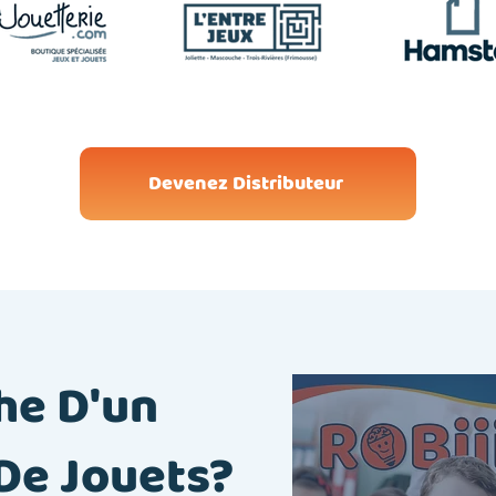
Devenez Distributeur
he D'un
De Jouets?