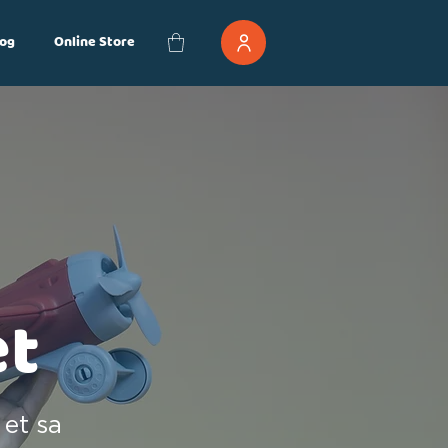
og
Online Store
et
 et sa