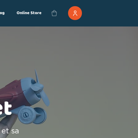
og
Online Store
et
 et sa