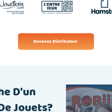
Devenez Distributeur
he D'un
De Jouets?