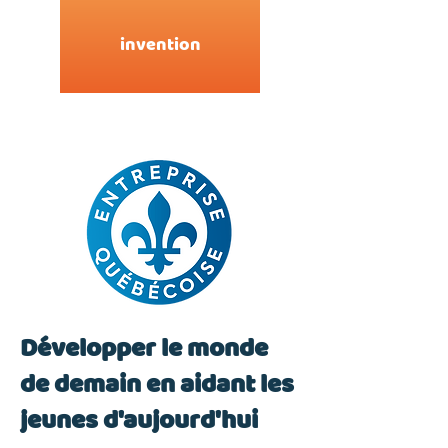
invention
Développer le monde
de demain en aidant les
+2
Magic Gyro Pop Cube
jeunes d'aujourd'hui
C$7.99
In stock
Add More