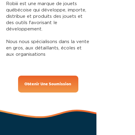
Robiii est une marque de jouets
Add to Bag
québécoise qui développe, importe,
Go to Checkout
distribue et produits des jouets et
Product Details
Brand:
Robiii
des outils favorisant le
This sensory toy is the combination of a
Pop It
and
Simpl
Dimpl
with a gyroscopic spinner
développement.
Sold In Sets of 24 units
Magic Gyro Pop Cube
UPC: 628634363492
Nous nous spécialisons dans la vente
Unit Price: 3.99$
MSRP: 7.99$
en gros, aux détaillants, écoles et
SET: 24
ITEM#: 349
aux organisations
Show More
Share this product with your friends
Share
Share
Pin it
Magic Gyro Pop Cube
My Account
Track Orders
Obtenir Une Soumission
Shopping Bag
Display prices in:
CAD