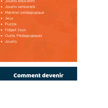
Jouets éducatifs
Jouets sensoriels
Matériel pédagogique
Jeux
Puzzle
Fidget toys
Outils Pédagogiques
Jouets
Comment devenir
distributeur de jouets ?
Possédez une entreprise, qu'il
s'agisse d'un magasin physique ou en