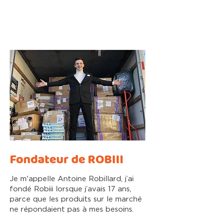
non toxique et durable, ce collier est parfait pour toute
personne ayant besoin d'une sortie sensorielle lors de
situations stressantes ou accablantes. Il n'est pas
seulement fonctionnel, mais également élégant, disponible
en plusieurs couleurs pour correspondre à votre style
personnel.
Caractéristiques :
Matériau Durable :
Fabriqué à partir de silicone de haute
qualité, sans BPA, qui résiste à une mastication intense.
Soutien Sensoriel :
Idéal pour les personnes ayant des
besoins de traitement sensoriel, TDAH, autisme ou anxiété.
Facile à Nettoyer :
Se lave simplement avec de l'eau et du
savon pour maintenir l'hygiène.
Sûr et Non-Toxique :
Assure une expérience de mastication
sans produits chimiques nocifs.
Que vous soyez un parent à la recherche de solutions pour
votre enfant ou quelqu'un qui a besoin d'un peu de
soulagement du stress tout au long de la journée, notre
Collier en Brique à Mâcher offre confort et style. Adoptez
une journée plus calme avec notre collier sensoriel !
Show More
Share this product with your friends
Share
Share
Pin it
Chewable Diamond Necklace Sensory Toy - Chewable tool
My Account
Track Orders
Fondateur de ROBIII
Shopping Bag
Display prices in:
CAD
Je m'appelle Antoine Robillard, j’ai
fondé Robiii lorsque j’avais 17 ans,
parce que les produits sur le marché
ne répondaient pas à mes besoins.