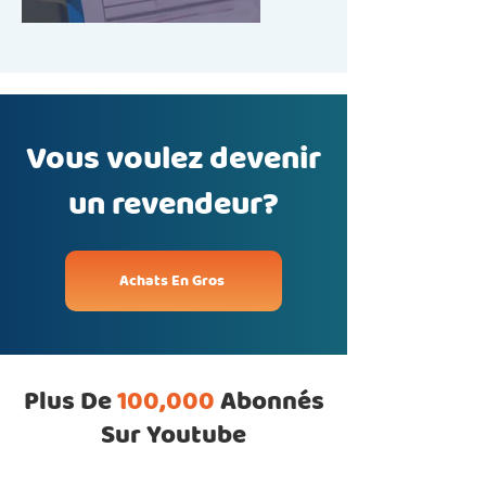
+2
Chewable Diamond Necklace Sensory
Toy - Chewable tool
C$7.99
In stock
Add More
Add to Bag
Go to Checkout
Vous voulez devenir
Product Details
Brand:
Robiii
English:
Stay Calm and Focused with Our Chewable Necklace!
un revendeur?
Our Chewable Brick Necklace is designed for sensory
support, providing a safe and effective way to manage
stress and maintain focus. Made from durable, non-toxic
silicone, this necklace is perfect for anyone needing a
sensory outlet during stressful or overwhelming situations.
It's not just functional but also stylish, available in various
colors to match your personal style.
Achats En Gros
Features:
Durable Material:
Crafted from high-quality, BPA-free
silicone that withstands intense chewing.
Sensory Support:
Ideal for individuals with sensory
processing needs, ADHD, autism, or anxiety.
Easy to Clean:
Simply wash with soap and water to
maintain hygiene.
Safe & Non-Toxic:
Ensures a safe chewing experience
without harmful chemicals.
Plus De
100,000
Abonnés
Whether you're a parent looking for solutions for your child
or someone who needs a bit of stress relief throughout the
day, our Chewable Brick Necklace offers both comfort and
Sur Youtube
style. Embrace a calmer day with our sensory necklace!
French:
Restez Calme et Concentré avec Notre Collier à Mâcher !
Notre Collier en Brique à Mâcher est conçu pour le soutien
sensoriel, offrant un moyen sûr et efficace de gérer le stress
et de maintenir la concentration. Fabriqué à partir de silicone