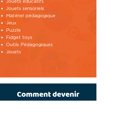
Jouets éducatifs
Jouets sensoriels
Matériel pédagogique
Jeux
Puzzle
Fidget toys
Outils Pédagogiques
Jouets
Comment devenir
distributeur de jouets ?
Possédez une entreprise, qu'il
s'agisse d'un magasin physique ou en