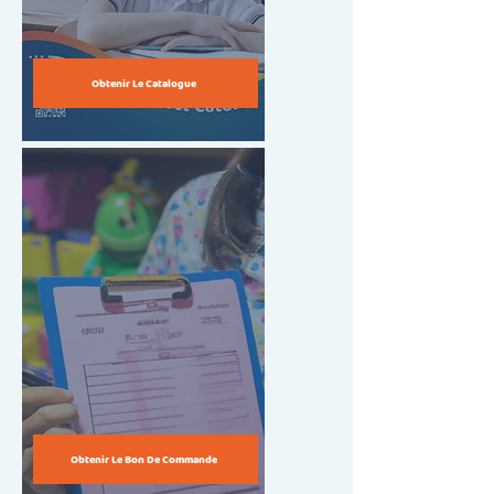
Obtenir Le Catalogue
+8
+7
+6
Obtenir Le Bon De Commande
+5
+4
+3