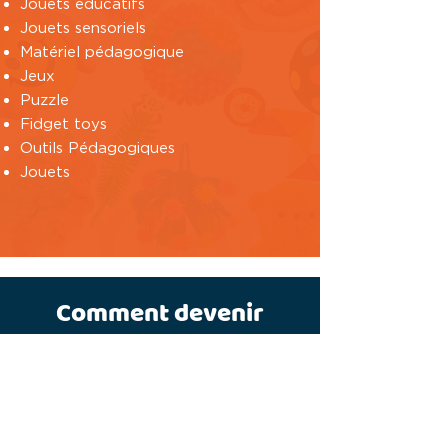
Jouets éducatifs
Jouets sensoriels
Matériel pédagogique
Jeux
Puzzle
Fidget toys
Outils Pédagogiques
Jouets
Comment devenir
distributeur de jouets ?
Possédez une entreprise, qu'il
s'agisse d'un magasin physique ou en